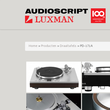
Home
»
Producten
»
Draaitafels
»
PD-171A