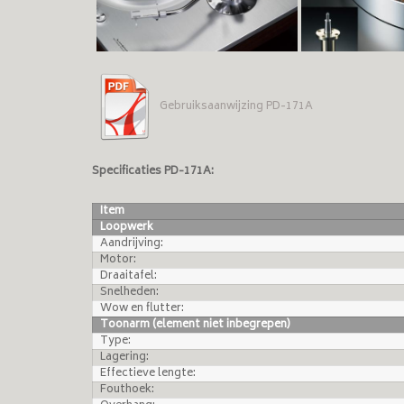
Gebruiksaanwijzing PD-171A
Specificaties PD-171A:
Item
Loopwerk
Aandrijving:
Motor:
Draaitafel:
Snelheden:
Wow en flutter:
Toonarm (element niet inbegrepen)
Type:
Lagering:
Effectieve lengte:
Fouthoek: