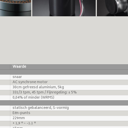
Waarde
snaar
AC synchrone motor
30cm gefreesd aluminium, 5kg
331/3 tpm, 45 tpm / Fijnregeling: ± 5%
0,04% of minder (WRMS)
statisch gebalanceerd, S-vormig
Eén-punts
229mm
+ 1,9 ° ~ -1.1 °