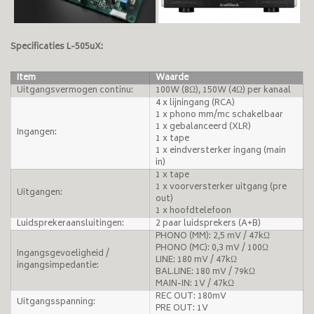
Specificaties L-505uX:
Item
Waarde
Uitgangsvermogen continu:
100W (8Ω), 150W (4Ω) per kanaal
4 x lijningang (RCA)
1 x phono mm/mc schakelbaar
1 x gebalanceerd (XLR)
Ingangen:
1 x tape
1 x eindversterker ingang (main
in)
1 x tape
1 x voorversterker uitgang (pre
Uitgangen:
out)
1 x hoofdtelefoon
Luidsprekeraansluitingen:
2 paar luidsprekers (A+B)
PHONO (MM): 2,5 mV / 47kΩ
PHONO (MC): 0,3 mV / 100Ω
Ingangsgevoeligheid /
LINE: 180 mV / 47kΩ
ingangsimpedantie:
BAL.LINE: 180 mV / 79kΩ
MAIN-IN: 1V / 47kΩ
REC OUT: 180mV
Uitgangsspanning:
PRE OUT: 1V