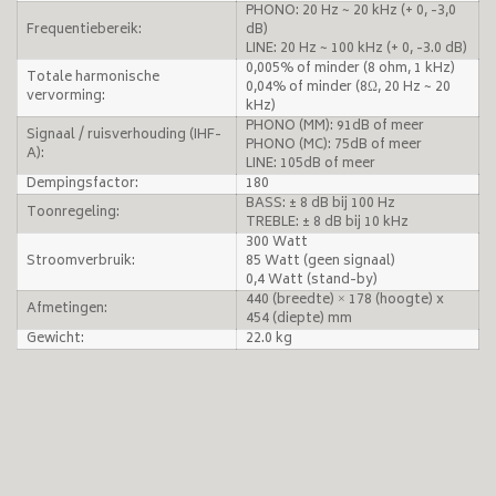
PHONO: 20 Hz ~ 20 kHz (+ 0, -3,0
Frequentiebereik:
dB)
LINE: 20 Hz ~ 100 kHz (+ 0, -3.0 dB)
0,005% of minder (8 ohm, 1 kHz)
Totale harmonische
0,04% of minder (8Ω, 20 Hz ~ 20
vervorming:
kHz)
PHONO (MM): 91dB of meer
Signaal / ruisverhouding (IHF-
PHONO (MC): 75dB of meer
A):
LINE: 105dB of meer
Dempingsfactor:
180
BASS: ± 8 dB bij 100 Hz
Toonregeling:
TREBLE: ± 8 dB bij 10 kHz
300 Watt
Stroomverbruik:
85 Watt (geen signaal)
0,4 Watt (stand-by)
440 (breedte) × 178 (hoogte) x
Afmetingen:
454 (diepte) mm
Gewicht:
22.0 kg