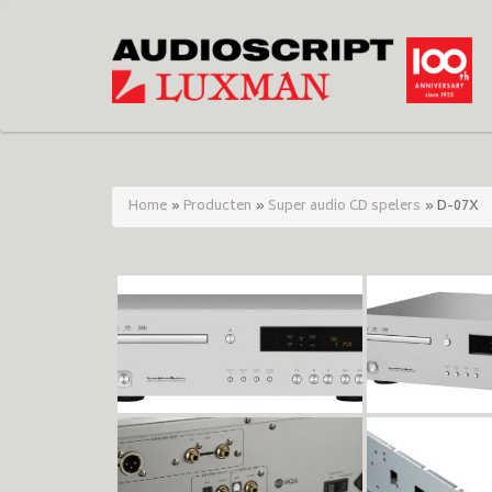
Home
»
Producten
»
Super audio CD spelers
»
D-07X