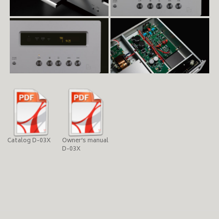
Catalog D-03X
Owner’s manual
D-03X