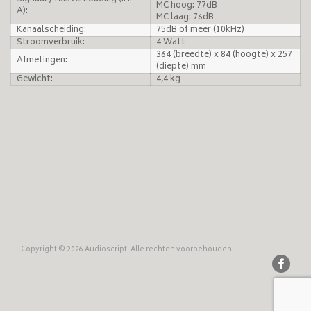
MC hoog: 77dB
A):
MC laag: 76dB
Kanaalscheiding:
75dB of meer (10kHz)
Stroomverbruik:
4 Watt
364 (breedte) x 84 (hoogte) x 257
Afmetingen:
(diepte) mm
Gewicht:
4,4 kg
Copyright © 2026 Audioscript. Alle rechten voorbehouden.