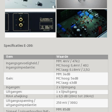
Specificaties E-200:
Item
Waarde
MM: 4mV / 47kΩ
Ingangsgevoeligheid /
MC hoog: 0,4mV / 40Ω
ingangsimpedantie:
MC laag: 0.18mV / 2,5Ω
MM: 36dB
Gain:
MC hoog: 56dB
MC laag: 63dB
Ingangen:
2 x lijningang
Uitgangen:
1 x lijnuitgang
RIAA afwijking:
± 0,5 dB (20Hz tot 20kHz)
Uitgangsspanning /
250 mV / 300Ω
uitgangsimpedantie:
MM: 85dB
Signaal / ruisverhouding (IHF-