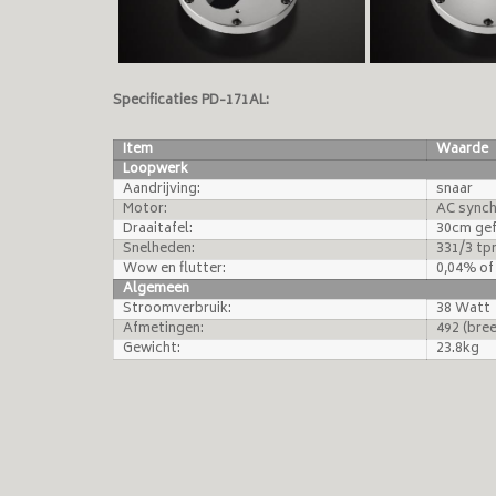
Specificaties PD-171AL:
Item
Waarde
Loopwerk
Aandrijving:
snaar
Motor:
AC sync
Draaitafel:
30cm gef
Snelheden:
331/3 tpm
Wow en flutter:
0,04% of
Algemeen
Stroomverbruik:
38 Watt
Afmetingen:
492 (bre
Gewicht:
23.8kg