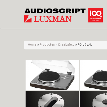
Home
»
Producten
»
Draaitafels
»
PD-171AL