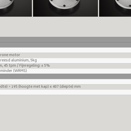
hrone motor
reesd aluminium, 5kg
, 45 tpm / Fijnregeling: ± 5%
 minder (WRMS)
edte) × 195 (hoogte met kap) x 407 (diepte) mm