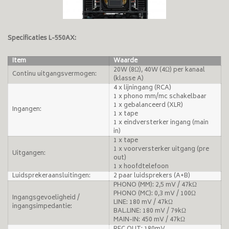
Specificaties L-550AX:
Item
Waarde
20W (8Ω), 40W (4Ω) per kanaal
Continu uitgangsvermogen:
(klasse A)
4 x lijningang (RCA)
1 x phono mm/mc schakelbaar
1 x gebalanceerd (XLR)
Ingangen:
1 x tape
1 x eindversterker ingang (main
in)
1 x tape
1 x voorversterker uitgang (pre
Uitgangen:
out)
1 x hoofdtelefoon
Luidsprekeraansluitingen:
2 paar luidsprekers (A+B)
PHONO (MM): 2,5 mV / 47kΩ
PHONO (MC): 0,3 mV / 100Ω
Ingangsgevoeligheid /
LINE: 180 mV / 47kΩ
ingangsimpedantie:
BAL.LINE: 180 mV / 79kΩ
MAIN-IN: 450 mV / 47kΩ