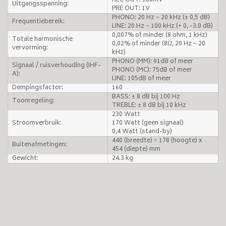
REC OUT: 180mV
Uitgangsspanning:
PRE OUT: 1V
PHONO: 20 Hz ~ 20 kHz (± 0,5 dB)
Frequentiebereik:
LINE: 20 Hz ~ 100 kHz (+ 0, -3.0 dB)
0,007% of minder (8 ohm, 1 kHz)
Totale harmonische
0,02% of minder (8Ω, 20 Hz ~ 20
vervorming:
kHz)
PHONO (MM): 91dB of meer
Signaal / ruisverhouding (IHF-
PHONO (MC): 75dB of meer
A):
LINE: 105dB of meer
Dempingsfactor:
160
BASS: ± 8 dB bij 100 Hz
Toonregeling:
TREBLE: ± 8 dB bij 10 kHz
230 Watt
Stroomverbruik:
170 Watt (geen signaal)
0,4 Watt (stand-by)
440 (breedte) × 178 (hoogte) x
Buitenafmetingen:
454 (diepte) mm
Gewicht:
24.3 kg