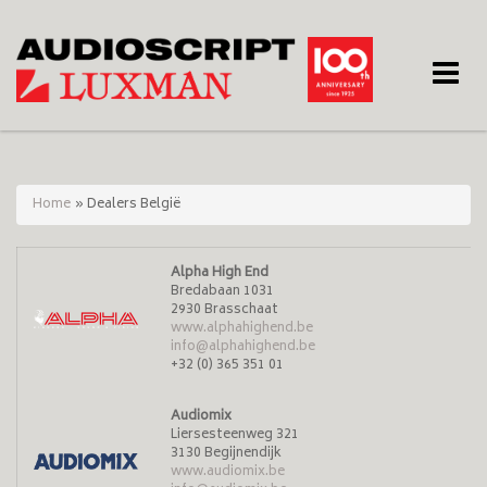
Toggle
naviga
Home
»
Dealers België
Alpha High End
Bredabaan 1031
2930 Brasschaat
www.alphahighend.be
info@alphahighend.be
+32 (0) 365 351 01
Audiomix
Liersesteenweg 321
3130 Begijnendijk
www.audiomix.be