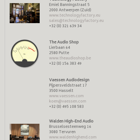
Emiel Banningstraat 5
2000 Antwerpen (Zuid)
www.technologyfactory.eu
sales@technologyfactory.eu
+32 (0) 321 639 34
The Audio Shop
Lierbaan 64
2580 Putte
www.theaudioshop.be
+32 (0) 156 383 49
Vaessen Audiodesign
Pijpersveldstraat 17
3500 Hasselt
www.vaessen.com
koen@vaessen.com
+32 (0) 495 108 583
Walden High-End Audio
Brusselsesteenweg 16
3080 Tervuren
www.waldenhighend.com