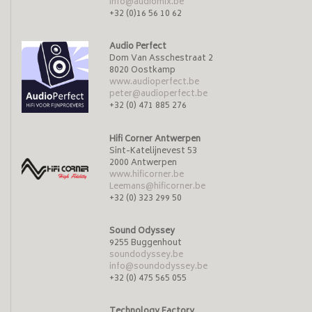
info@audiomix.be
+32 (0)16 56 10 62
Audio Perfect
Dom Van Asschestraat 2
8020 Oostkamp
www.audioperfect.be
peter@audioperfect.be
+32 (0) 471 885 276
Hifi Corner Antwerpen
Sint-Katelijnevest 53
2000 Antwerpen
www.hificorner.be
Leemans@hificorner.be
+32 (0) 323 299 50
Sound Odyssey
9255 Buggenhout
soundodyssey.be
info@soundodyssey.be
+32 (0) 475 565 055
Technology Factory