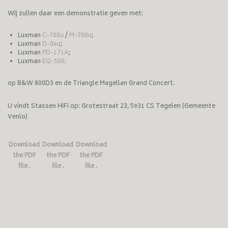
Wij zullen daar een demonstratie geven met:
Luxman
C-700u
/
M-700u
;
Luxman
D-06u
;
Luxman
PD-171A
;
Luxman
EQ-500
.
op B&W 800D3 en de Triangle Magellan Grand Concert.
U vindt Stassen HiFi op: Grotestraat 23, 5931 CS Tegelen (Gemeente
Venlo)
Download
Download
Download
the PDF
the PDF
the PDF
file .
file .
file .