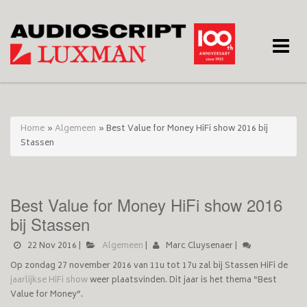
Toggle
naviga
Home
»
Algemeen
»
Best Value for Money HiFi show 2016 bij
Stassen
Best Value for Money HiFi show 2016
bij Stassen
22 Nov 2016
|
Algemeen
|
Marc Cluysenaer
|
Op zondag 27 november 2016 van 11u tot 17u zal bij Stassen HiFi de
jaarlijkse HiFi show
weer plaatsvinden. Dit jaar is het thema “Best
Value for Money”.