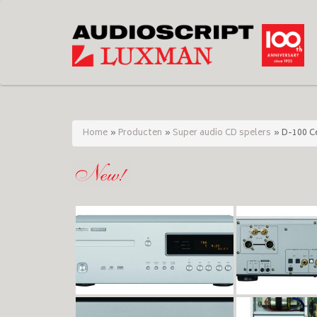
Home
»
Producten
»
Super audio CD spelers
»
D-100 C