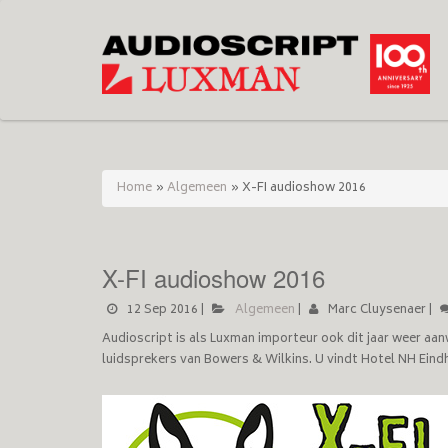
Home
»
Algemeen
»
X-FI audioshow 2016
X-FI audioshow 2016
12 Sep 2016
|
Algemeen
|
Marc Cluysenaer
|
Audioscript is als Luxman importeur ook dit jaar weer aa
luidsprekers van Bowers & Wilkins. U vindt Hotel NH Ein